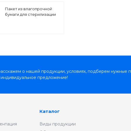
Пакет из влагопрочной
бумаги для стерилизации
самоклеящийся PBPS
асскажем о нашей продукции, условиях, подберем нужные п
 индивидуальное предложение!
Каталог
ентация
Виды продукции