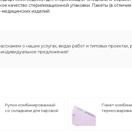
кое качество стерилизационной упаковки. Пакеты (в отличие
ю медицинских изделий.
сскажем о наших услугах, видах работ и типовых проектах, 
 индивидуальное предложение!
Рулон комбинированный
Пакет комбин
со складками для паровой
термосварива
и газовой стерилизации
паровой и газ
RSK | длина 100 м
стерилизации 