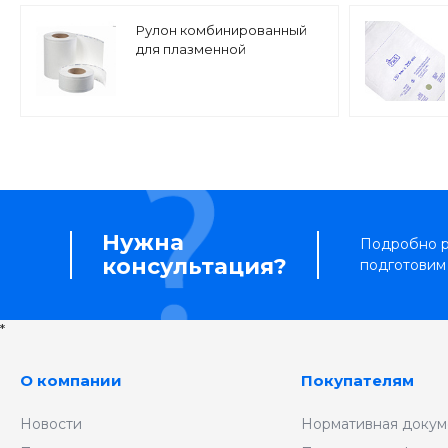
Рулон комбинированный
для плазменной
стерилизации Tyvek RPP |
длина 70 м
Нужна
Подробно р
консультация?
подготовим
*
О компании
Покупателям
Новости
Нормативная докум