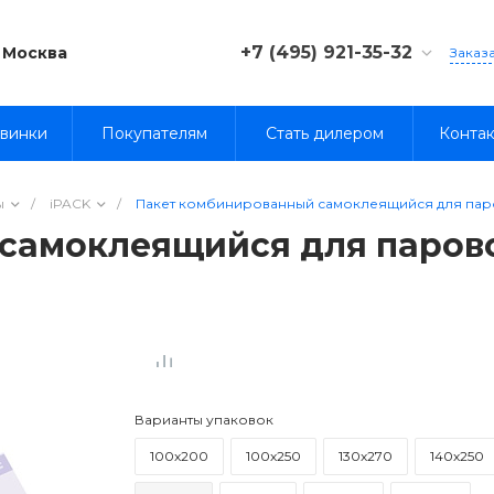
+7 (495) 921-35-32
Москва
Заказ
8 (800) 333-35-32
винки
Покупателям
Стать дилером
Конта
ы
/
iPACK
/
Пакет комбинированный самоклеящийся для паро
самоклеящийся для парово
Варианты упаковок
100х200
100х250
130х270
140х250