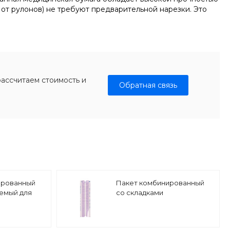
 от рулонов) не требуют предварительной нарезки. Это
рассчитаем стоимость и
Обратная связь
ированный
Пакет комбинированный
емый для
со складками
овой
термосвариваемый PSK
PPK