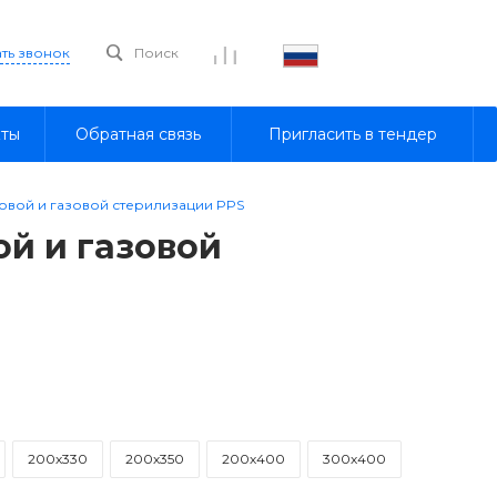
ать звонок
Поиск
кты
Обратная связь
Пригласить в тендер
вой и газовой стерилизации PPS
й и газовой
200х330
200х350
200х400
300х400