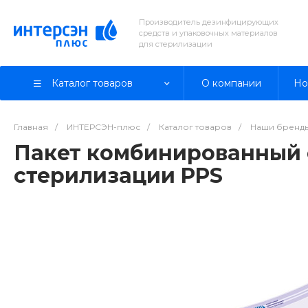
Производитель дезинфицирующих
средств и упаковочных материалов
для стерилизации
Каталог товаров
О компании
Но
Главная
/
ИНТЕРСЭН-плюс
/
Каталог товаров
/
Наши бренд
Пакет комбинированный 
стерилизации PPS