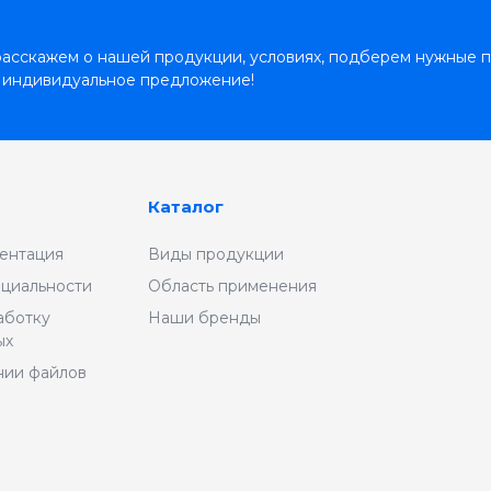
асскажем о нашей продукции, условиях, подберем нужные п
 индивидуальное предложение!
Каталог
ентация
Виды продукции
циальности
Область применения
аботку
Наши бренды
ых
нии файлов