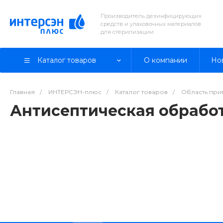
Производитель дезинфицирующих
средств и упаковочных материалов
для стерилизации
Каталог товаров
О компании
Но
Главная
/
ИНТЕРСЭН-плюс
/
Каталог товаров
/
Область пр
Антисептическая обрабо