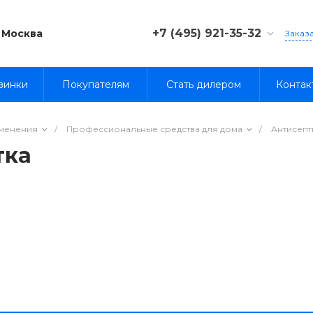
+7 (495) 921-35-32
Москва
Заказ
8 (800) 333-35-32
винки
Покупателям
Стать дилером
Контак
именения
/
Профессиональные средства для дома
/
Антисепт
тка