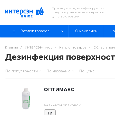
Производитель дезинфицирующих
средств и упаковочных материалов
для стерилизации
Каталог товаров
О компании
Но
Главная
/
ИНТЕРСЭН-плюс
/
Каталог товаров
/
Область пр
Дезинфекция поверхнос
По популярности
По названию
По цене
ОПТИМАКС
ВАРИАНТЫ УПАКОВОК
1 л