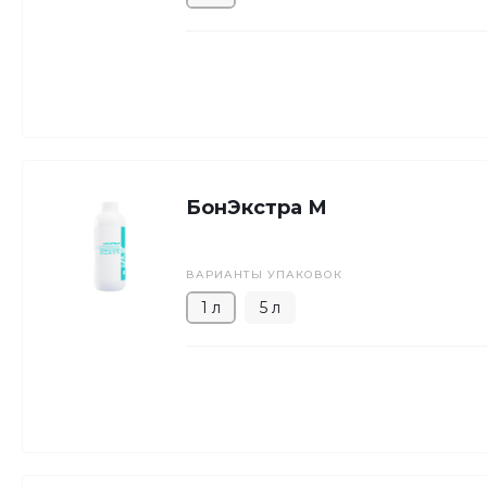
БонЭкстра М
ВАРИАНТЫ УПАКОВОК
1 л
5 л