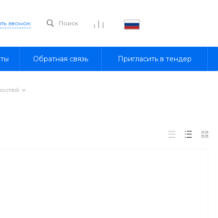
ать звонок
Поиск
кты
Обратная связь
Пригласить в тендер
ностей