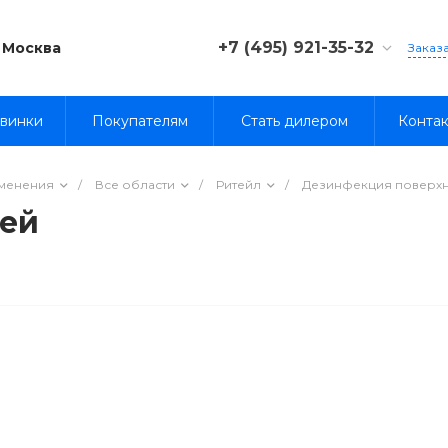
+7 (495) 921-35-32
Москва
Заказ
8 (800) 333-35-32
винки
Покупателям
Стать дилером
Конта
именения
/
Все области
/
Ритейл
/
Дезинфекция поверх
тей