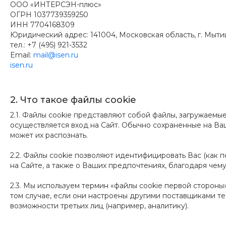
ООО «ИНТЕРСЭН-плюс»
ОГРН 1037739359250
ИНН 7704168309
Юридический адрес: 141004, Московская область, г. Мытищи,
тел.: +7 (495) 921-3532
Email:
mail@isen.ru
isen.ru
2. Что такое файлы cookie
2.1. Файлы cookie представляют собой файлы, загружаемые
осуществляется вход на Сайт. Обычно сохраненные на Ва
может их распознать.
2.2. Файлы cookie позволяют идентифицировать Вас (как 
на Сайте, а также о Ваших предпочтениях, благодаря че
2.3. Мы используем термин «файлы cookie первой стороны
том случае, если они настроены другими поставщиками те
возможности третьих лиц (например, аналитику).