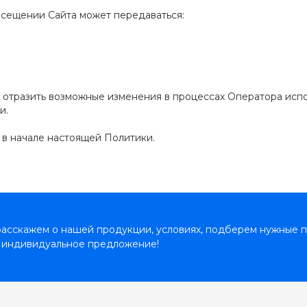
осещении Сайта может передаваться:
бы отразить возможные изменения в процессах Оператора исп
и.
ы в начале настоящей Политики.
асскажем о нашей продукции, условиях, подберем нужные п
 индивидуальное предложение!