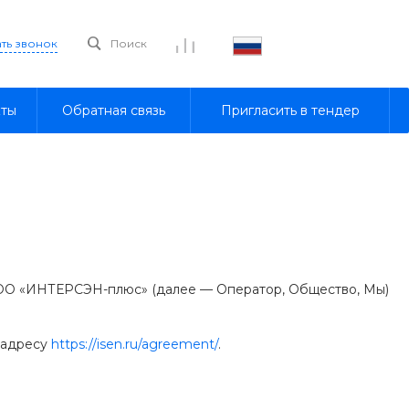
ать звонок
Поиск
кты
Обратная связь
Пригласить в тендер
 ООО «ИНТЕРСЭН-плюс» (далее — Оператор, Общество, Мы)
 адресу
https://isen.ru/agreement/
.