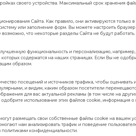
тройках своего устройства. Максимальный срок хранения файло
нирования Сайта. Как правило, они активируются только в о
 систему или заполнение форм. Вы можете настроить браузер
е возможно, что некоторые разделы Сайта не будут работать.
лучшенную функциональность и персонализацию, например, 
 которых содержатся на наших страницах. Если Вы не одобрит
жащим образом.
ичество посещений и источников трафика, чтобы оценивать и
пулярными, и видим, каким образом посетители перемещаются
ображения для вас актуальной рекламы (в том числе на други
е одобрите использование этих файлов cookie, информация о
а могут размещать свои собственные файлы cookie на вашем у
омогают нам анализировать трафик и поведение пользовател
и политиками конфиденциальности.