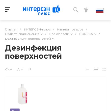
Главная
/
ИНТЕРСЭН-плюс
/
Каталог товаров
/
Область применения
/
Все области
/
HORECA
/
Дезинфекция поверхностей
Дезинфекция
поверхностей