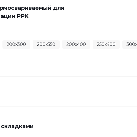
ермосвариваемый для
зации PPK
200х300
200х350
200х400
250х400
300
 складками