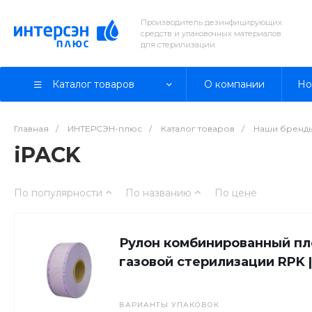
Производитель дезинфицирующих
средств и упаковочных материалов
для стерилизации
Каталог товаров
О компании
Но
Главная
/
ИНТЕРСЭН-плюс
/
Каталог товаров
/
Наши бренд
iPACK
По популярности
По названию
По цене
Рулон комбинированный пл
газовой стерилизации RPK 
ВАРИАНТЫ УПАКОВОК