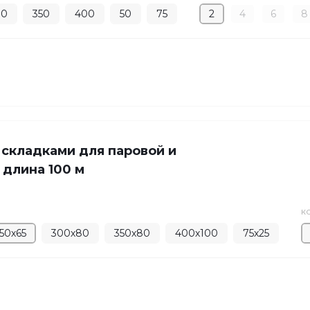
00
350
400
50
75
2
4
6
8
 складками для паровой и
 длина 100 м
К
50х65
300х80
350х80
400х100
75х25