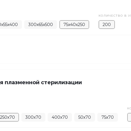
КОЛИЧЕСТВО В У
0х55х400
300х65х500
75х40х250
200
я плазменной стерилизации
К
250х70
300х70
400х70
50х70
75х70