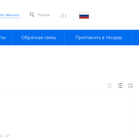
ать звонок
Поиск
кты
Обратная связь
Пригласить в тендер
, ШТ.