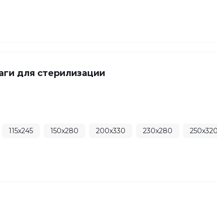
аги для стерилизации
115х245
150х280
200х330
230х280
250х32