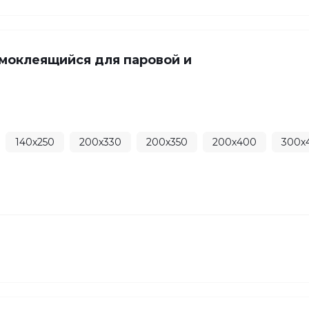
моклеящийся для паровой и
140х250
200х330
200х350
200х400
300х