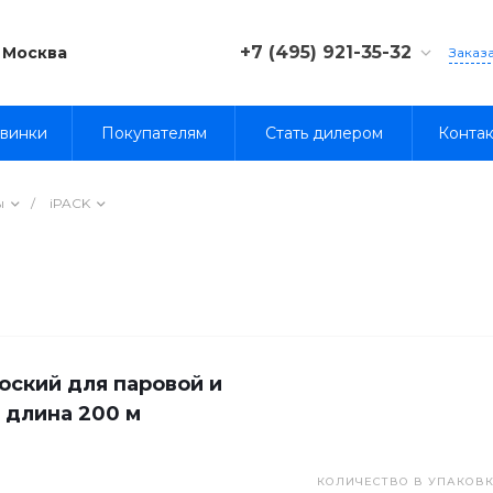
+7 (495) 921-35-32
Москва
Заказ
8 (800) 333-35-32
винки
Покупателям
Стать дилером
Конта
ы
/
iPACK
оский для паровой и
| длина 200 м
КОЛИЧЕСТВО В УПАКОВКЕ