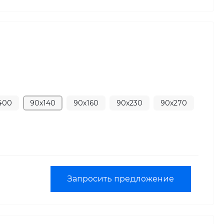
400
90х140
90х160
90х230
90х270
Запросить предложение