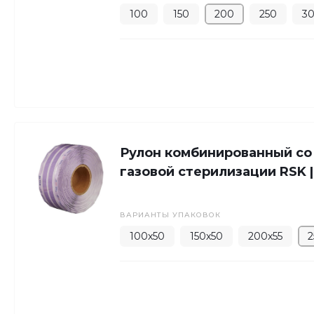
100
150
200
250
3
Рулон комбинированный со
газовой стерилизации RSK |
ВАРИАНТЫ УПАКОВОК
100х50
150х50
200х55
2