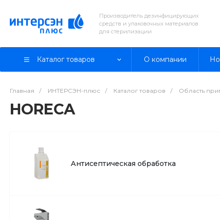
Производитель дезинфицирующих
средств и упаковочных материалов
для стерилизации
Каталог товаров
О компании
Но
Главная
/
ИНТЕРСЭН-плюс
/
Каталог товаров
/
Область пр
HORECA
Антисептическая обработка