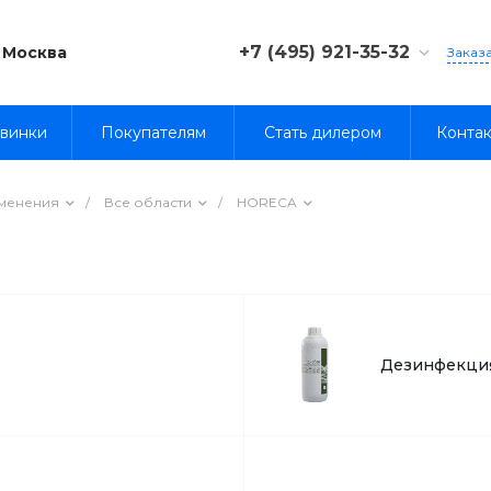
+7 (495) 921-35-32
Москва
Заказ
8 (800) 333-35-32
винки
Покупателям
Стать дилером
Конта
именения
/
Все области
/
HORECA
Дезинфекция