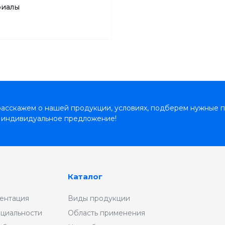
риалы
асскажем о нашей продукции, условиях, подберем нужные п
 индивидуальное предложение!
Каталог
ентация
Виды продукции
циальности
Область применения