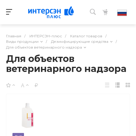
Главная
/
ИНТЕРСЭН-плюс
/
Каталог товаров
/
Виды продукции
/
Дезинфицирующие средства
/
Для объектов ветеринарного надзора
Для объектов
ветеринарного надзора